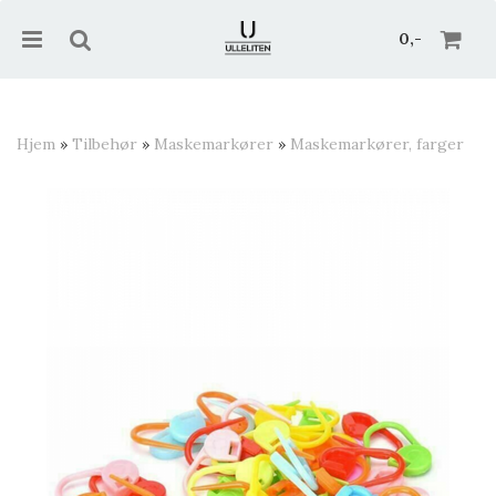
0,-
Hjem
»
Tilbehør
»
Maskemarkører
»
Maskemarkører, farger
Nullstill
Trykk ENTER for å søke