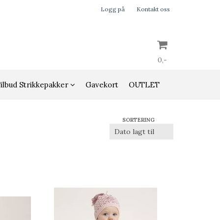
Logg på
Kontakt oss
0,-
ilbud Strikkepakker
Gavekort
OUTLET
Nullstill
SORTERING
Trykk ENTER for å søke