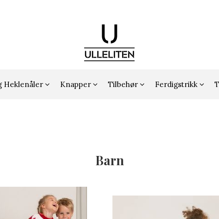
g Heklenåler
Knapper
Tilbehør
Ferdigstrikk
T
Barn