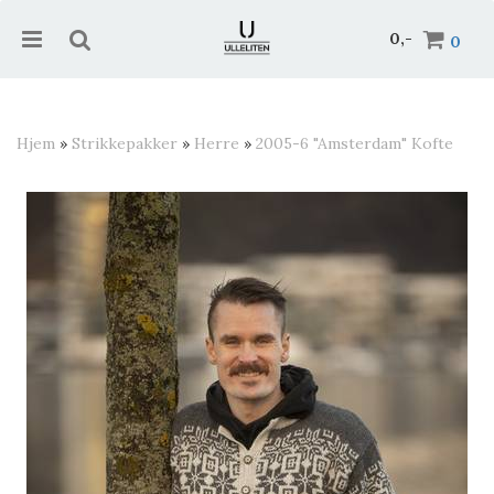
0,-
0
Hjem
»
Strikkepakker
»
Herre
»
2005-6 "Amsterdam" Kofte
Nullstill
Trykk ENTER for å søke