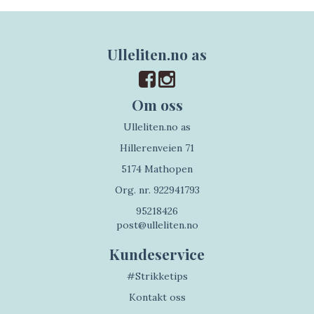
Ulleliten.no as
Om oss
Ulleliten.no as
Hillerenveien 71
5174 Mathopen
Org. nr. 922941793
95218426
post@ulleliten.no
Kundeservice
#Strikketips
Kontakt oss