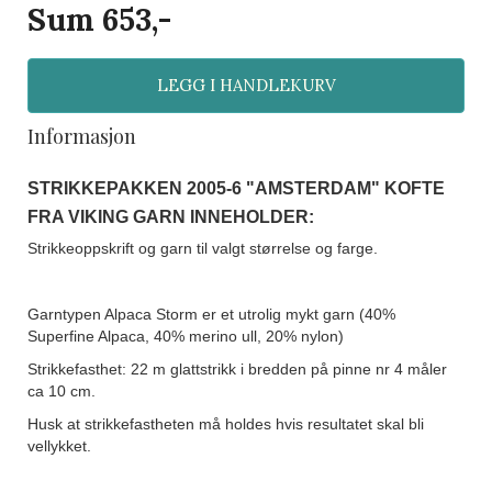
Sum
653
,-
LEGG I HANDLEKURV
Informasjon
STRIKKEPAKKEN
2005-6 "AMSTERDAM" KOFTE
FRA VIKING GARN
INNEHOLDER:
Strikkeoppskrift og garn til valgt størrelse og farge.
Garntypen Alpaca Storm er et utrolig mykt garn (40%
Superfine Alpaca, 40% merino ull, 20% nylon)
Strikkefasthet: 22 m glattstrikk i bredden på pinne nr 4 måler
ca 10 cm.
Husk at strikkefastheten må holdes hvis resultatet skal bli
vellykket.