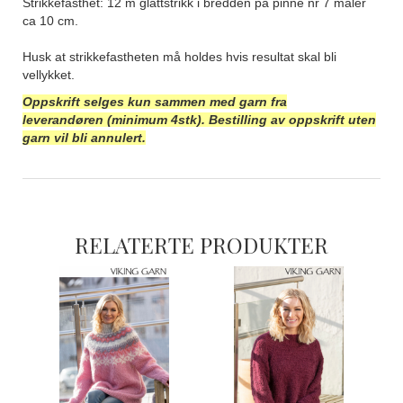
Strikkefasthet: 12 m glattstrikk i bredden på pinne nr 7 måler
ca 10 cm.
Husk at strikkefastheten må holdes hvis resultat skal bli
vellykket.
Oppskrift selges kun sammen med garn fra
leverandøren
(minimum 4stk)
. Bestilling av oppskrift uten
garn vil bli annulert.
RELATERTE PRODUKTER