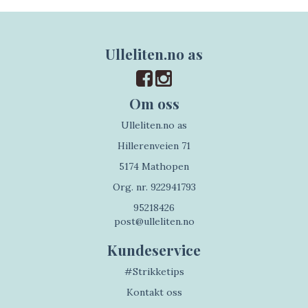
Ulleliten.no as
Om oss
Ulleliten.no as
Hillerenveien 71
5174 Mathopen
Org. nr. 922941793
95218426
post@ulleliten.no
Kundeservice
#Strikketips
Kontakt oss