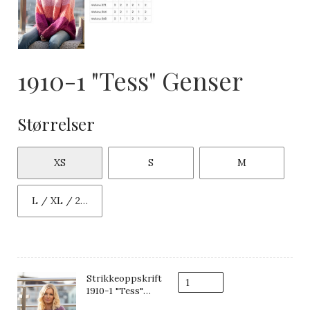
1910-1 "Tess" Genser
Størrelser
XS
S
M
L / XL / 2XL
Strikkeoppskrift
1910-1 "Tess"
Genser