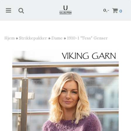
0,-
0
Hjem
»
Strikkepakker
»
Dame
»
1910-1 "Tess" Genser
Nullstill
Trykk ENTER for å søke